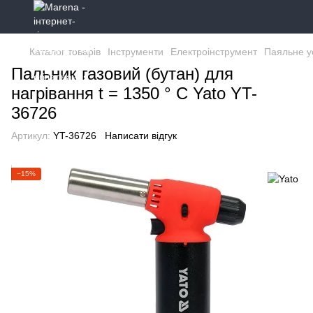
Каталог товарів
Інструменти
Електроінструмент
Паяльне у
Пальник газовий (бутан) для
нагрівання t = 1350 ° С Yato YT-
36726
Артикул:
YT-36726
Написати відгук
−15%