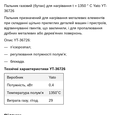
Пальник газовий (бутан) для нагрівання t = 1350 ° С Yato YT-
36726
Пальник призначений для нагрівання металевих елементів
при складанні щільно прилеглих деталей машин і пристроїв,
відгвинчуванні гвинтів, що заклинили, і для пропалювання
дрібних металевих або дерев'яних поверхонь.
Опис YT-36726:
п'єзорозпал;
регулювання потужності полум'я;
блокада.
Технічні характеристики YT-36726
Виробник
Yato
Потужність, кВт
0,4
Температура полум'я
1350˚С
Витрата газу, г/год.
29